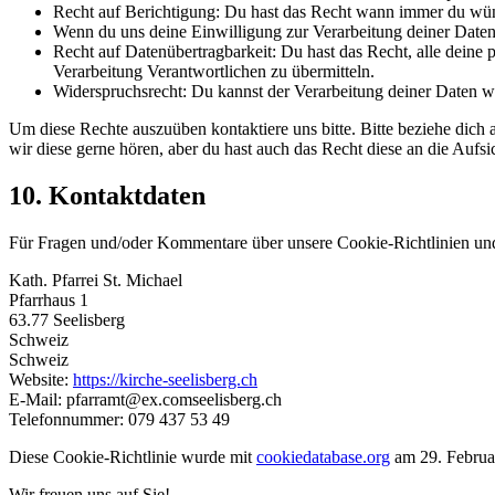
Recht auf Berichtigung: Du hast das Recht wann immer du wün
Wenn du uns deine Einwilligung zur Verarbeitung deiner Daten 
Recht auf Datenübertragbarkeit: Du hast das Recht, alle deine
Verarbeitung Verantwortlichen zu übermitteln.
Widerspruchsrecht: Du kannst der Verarbeitung deiner Daten wi
Um diese Rechte auszuüben kontaktiere uns bitte. Bitte beziehe dic
wir diese gerne hören, aber du hast auch das Recht diese an die Aufs
10. Kontaktdaten
Für Fragen und/oder Kommentare über unsere Cookie-Richtlinien und d
Kath. Pfarrei St. Michael
Pfarrhaus 1
63.77 Seelisberg
Schweiz
Schweiz
Website:
https://kirche-seelisberg.ch
E-Mail:
pfarramt@
ex.com
seelisberg.ch
Telefonnummer: 079 437 53 49
Diese Cookie-Richtlinie wurde mit
cookiedatabase.org
am 29. Februar
Wir freuen uns auf Sie!