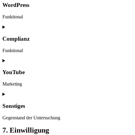
WordPress
Funktional
Consent
to
service
Complianz
wordpress
Funktional
Consent
to
service
YouTube
complianz
Marketing
Consent
to
service
Sonstiges
youtube
Gegenstand der Untersuchung
Consent
7. Einwilligung
to