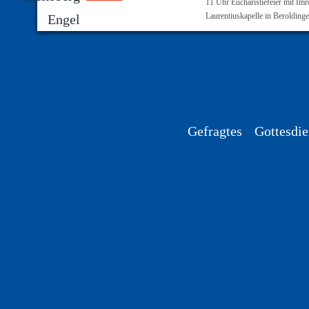
11 Uhr Eucharistiefeier mit Imr
Laurentiuskapelle in Berolding
Gefragtes
Gottesdien